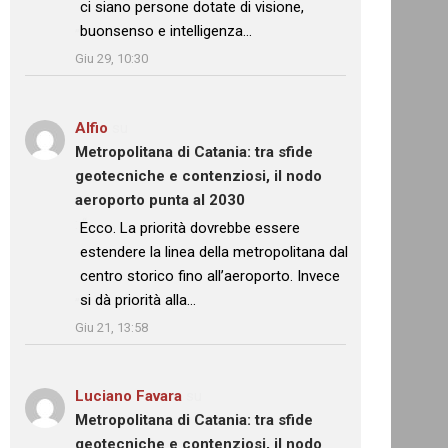
ci siano persone dotate di visione,
buonsenso e intelligenza…
”
Giu 29, 10:30
Alfio
su
Metropolitana di Catania: tra sfide
geotecniche e contenziosi, il nodo
aeroporto punta al 2030
: “
Ecco. La priorità dovrebbe essere
estendere la linea della metropolitana dal
centro storico fino all’aeroporto. Invece
si dà priorità alla…
”
Giu 21, 13:58
Luciano Favara
su
Metropolitana di Catania: tra sfide
geotecniche e contenziosi, il nodo