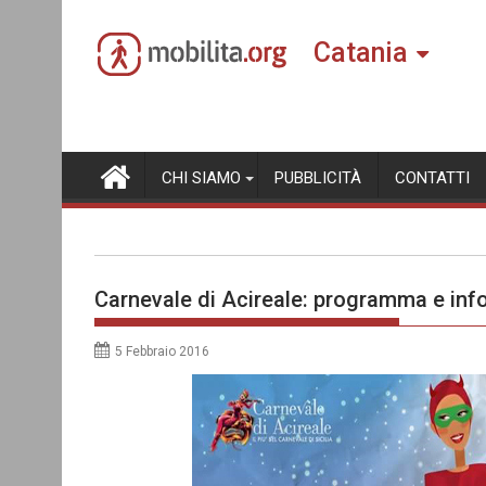
Skip
to
Catania
content
CHI SIAMO
PUBBLICITÀ
CONTATTI
Carnevale di Acireale: programma e inf
5 Febbraio 2016