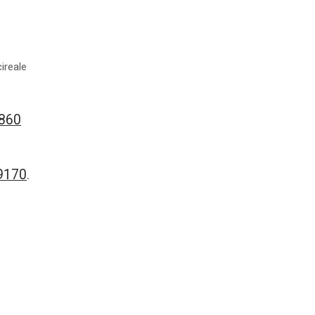
ireale
8860
9170
.