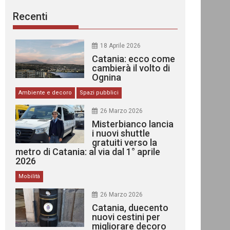
Recenti
18 Aprile 2026
Catania: ecco come
cambierà il volto di
Ognina
Ambiente e decoro
Spazi pubblici
26 Marzo 2026
Misterbianco lancia
i nuovi shuttle
gratuiti verso la
metro di Catania: al via dal 1° aprile
2026
Mobilità
26 Marzo 2026
Catania, duecento
nuovi cestini per
migliorare decoro