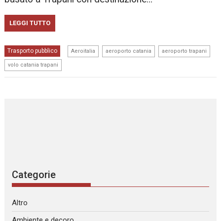
LEGGI TUTTO
,
,
,
Trasporto pubblico
Aeroitalia
aeroporto catania
aeroporto trapani
volo catania trapani
Categorie
Altro
Ambiente e decoro