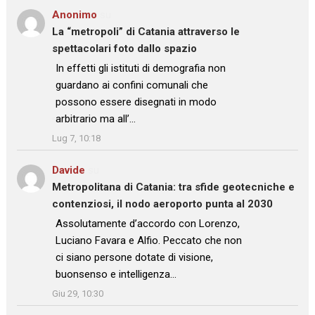
Anonimo
su
La “metropoli” di Catania attraverso le
spettacolari foto dallo spazio
: “
In effetti gli istituti di demografia non
guardano ai confini comunali che
possono essere disegnati in modo
arbitrario ma all’…
”
Lug 7, 10:18
Davide
su
Metropolitana di Catania: tra sfide geotecniche e
contenziosi, il nodo aeroporto punta al 2030
: “
Assolutamente d’accordo con Lorenzo,
Luciano Favara e Alfio. Peccato che non
ci siano persone dotate di visione,
buonsenso e intelligenza…
”
Giu 29, 10:30