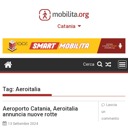
Skip
to
content
Catania
Cerca
Tag:
Aeroitalia
Lascia
Aeroporto Catania, Aeroitalia
un
annuncia nuove rotte
commento
13 Settembre 2024