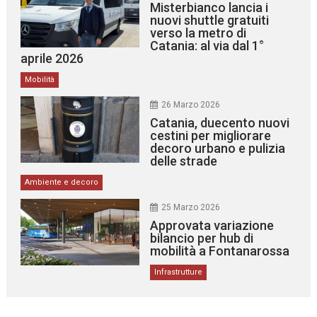
Misterbianco lancia i
nuovi shuttle gratuiti
verso la metro di
Catania: al via dal 1°
aprile 2026
Mobilità
26 Marzo 2026
Catania, duecento nuovi
cestini per migliorare
decoro urbano e pulizia
delle strade
Ambiente e decoro
25 Marzo 2026
Approvata variazione
bilancio per hub di
mobilità a Fontanarossa
Infrastrutture