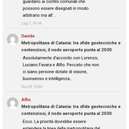
guardano ai confini comunali che
possono essere disegnati in modo
arbitrario ma all’…
”
Lug 7, 10:18
Davide
su
Metropolitana di Catania: tra sfide geotecniche e
contenziosi, il nodo aeroporto punta al 2030
: “
Assolutamente d’accordo con Lorenzo,
Luciano Favara e Alfio. Peccato che non
ci siano persone dotate di visione,
buonsenso e intelligenza…
”
Giu 29, 10:30
Alfio
su
Metropolitana di Catania: tra sfide geotecniche e
contenziosi, il nodo aeroporto punta al 2030
: “
Ecco. La priorità dovrebbe essere
estendere la linea della metropolitana dal