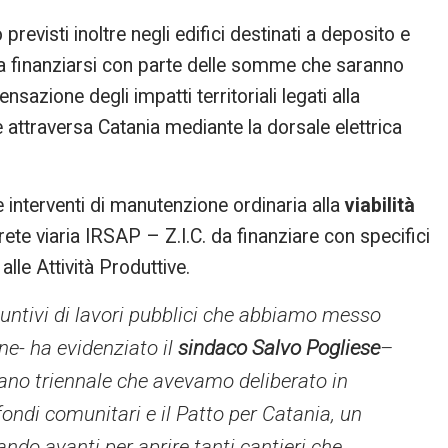
revisti inoltre negli edifici destinati a deposito e
da finanziarsi con parte delle somme che saranno
sazione degli impatti territoriali legati alla
 attraversa Catania mediante la dorsale elettrica
e interventi di manutenzione ordinaria alla
viabilità
a rete viaria IRSAP – Z.I.C. da finanziare con specifici
alle Attività Produttive.
iuntivi di lavori pubblici che abbiamo messo
e- ha evidenziato il
sindaco Salvo Pogliese
–
 piano triennale che avevamo deliberato in
 fondi comunitari e il Patto per Catania, un
ndo avanti per aprire tanti cantieri che