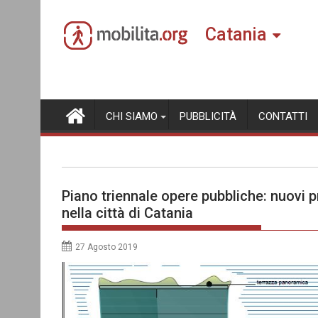
Skip
to
Catania
content
CHI SIAMO
PUBBLICITÀ
CONTATTI
Piano triennale opere pubbliche: nuovi pr
nella città di Catania
27 Agosto 2019