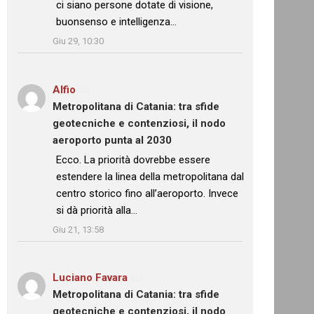
ci siano persone dotate di visione,
buonsenso e intelligenza…
”
Giu 29, 10:30
Alfio
su
Metropolitana di Catania: tra sfide
geotecniche e contenziosi, il nodo
aeroporto punta al 2030
: “
Ecco. La priorità dovrebbe essere
estendere la linea della metropolitana dal
centro storico fino all’aeroporto. Invece
si dà priorità alla…
”
Giu 21, 13:58
Luciano Favara
su
Metropolitana di Catania: tra sfide
geotecniche e contenziosi, il nodo