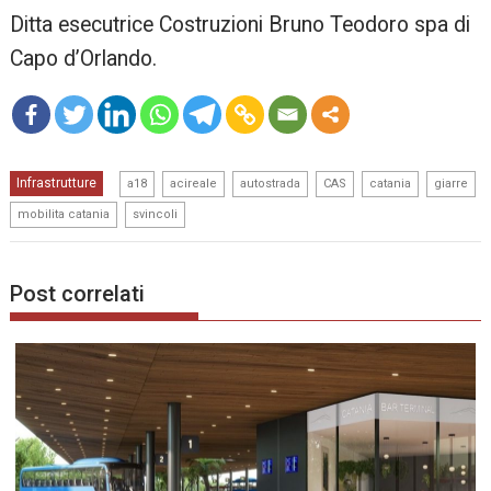
Ditta esecutrice Costruzioni Bruno Teodoro spa di
Capo d’Orlando.
mo
,
,
,
,
,
,
Infrastrutture
re
a18
acireale
autostrada
CAS
catania
giarre
,
mobilita catania
svincoli
Post correlati