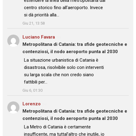
estendere la linea della metropolitana dal
centro storico fino all’aeroporto. Invece
si dà priorità alla…
”
Giu 21, 13:58
Luciano Favara
su
Metropolitana di Catania: tra sfide geotecniche e
contenziosi, il nodo aeroporto punta al 2030
: “
La situazione urbanistica di Catania è
disastrosa, risolvibile solo con interventi
su larga scala che non credo siano
fattibili per…
”
Giu 6, 01:30
Lorenzo
su
Metropolitana di Catania: tra sfide geotecniche e
contenziosi, il nodo aeroporto punta al 2030
: “
La Metro di Catania è certamente
insufficente, ma tuttal’altro che inutile, io