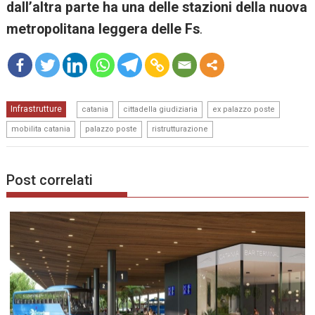
dall’altra parte ha una delle stazioni della nuova
metropolitana leggera delle Fs
.
mo
,
,
,
Infrastrutture
re
catania
cittadella giudiziaria
ex palazzo poste
,
,
mobilita catania
palazzo poste
ristrutturazione
Post correlati