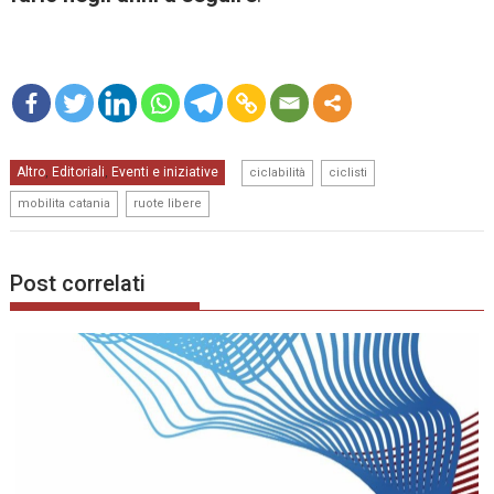
mo
,
,
Altro
Editoriali
Eventi e iniziative
re
,
,
ciclabilità
ciclisti
,
mobilita catania
ruote libere
Post correlati