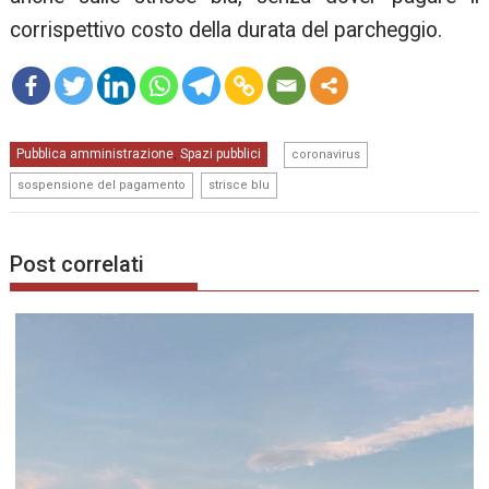
corrispettivo costo della durata del parcheggio.
mo
,
Pubblica amministrazione
Spazi pubblici
re
,
coronavirus
,
sospensione del pagamento
strisce blu
Post correlati