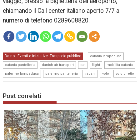
viaggio, presso la biglietteria dell aeroporto,
chiamando il Call center italiano aperto 7/7 al
numero di telefono 0289608820.
mo
,
Da noi
Eventi e iniziative
Trasporto pubblico
re
,
,
catania lampedusa
,
,
,
,
,
catania pantelleria
danish air transport
dat
flight
mobilita catania
,
,
,
,
palermo lampedusa
palermo pantelleria
trapani
volo
volo diretto
Post correlati