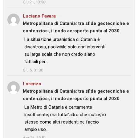
Giu 21, 13:58
Luciano Favara
su
Metropolitana di Catania: tra sfide geotecniche e
contenziosi, il nodo aeroporto punta al 2030
: “
La situazione urbanistica di Catania è
disastrosa, risolvibile solo con interventi
su larga scala che non credo siano
fattibili per…
”
Giu 6, 01:30
Lorenzo
su
Metropolitana di Catania: tra sfide geotecniche e
contenziosi, il nodo aeroporto punta al 2030
: “
La Metro di Catania è certamente
insufficente, ma tuttal’altro che inutile, io
stesso come altri residenti ne faccio
ampio uso…
”
Apr 24, 18:51