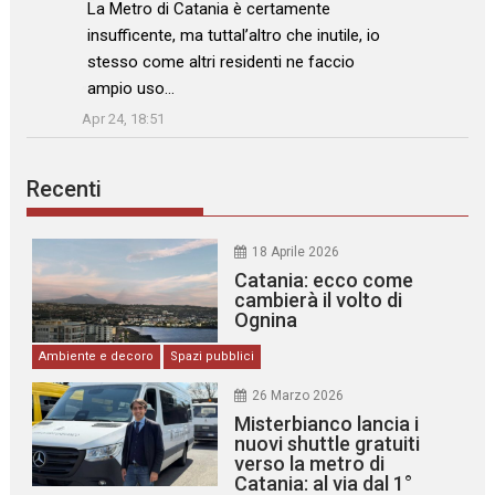
: “
La Metro di Catania è certamente
insufficente, ma tuttal’altro che inutile, io
stesso come altri residenti ne faccio
ampio uso…
”
Apr 24, 18:51
Recenti
18 Aprile 2026
Catania: ecco come
cambierà il volto di
Ognina
Ambiente e decoro
Spazi pubblici
26 Marzo 2026
Misterbianco lancia i
nuovi shuttle gratuiti
verso la metro di
Catania: al via dal 1°